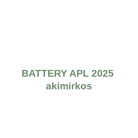
nuostabiausiose 
ENDURO atostogose 
prašome registruotis 
čia!
BATTERY APL 2025 
akimirkos