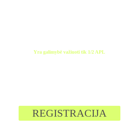
Renkiesi Tu: Tradicinis 
arba Žvyro- Pažintinis 
APL
Yra galimybė važiuoti tik 1/2 APL
Visos klasės naudoja GPX maršrutą
REGISTRACIJA
Norėdami dalyvauti 