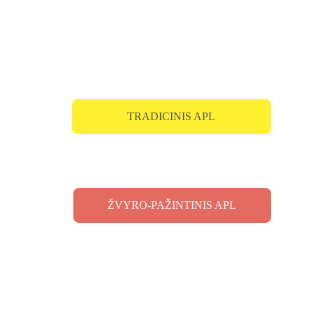
Rinkis iš dviejų 
skirtingų formatų:
1
TRADICINIS APL
.
2.
ŽVYRO-PAŽINTINIS APL
Dalyvių skaičius kiekvienam formatui yra 
ribotas iki 100 motociklų.