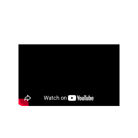
išbandai ar lavini savo ištvermę. Tad jeigu 
tau tai bus pirmasis APL ant pirmojo 
enduro motociklo – nesibaimink, bet 
pradėk ruoštis ir registruokis!